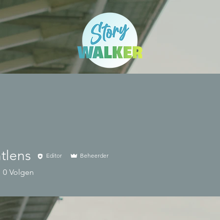
tlens
Editor
Beheerder
ns
0
Volgen