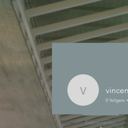
vincen
vincentle
0
Volgers
Profiel
Evenementen