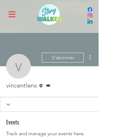
Plus d'actions
S'abonner
vincentlens
Rédacteur
Administrateur
vincentlens
Events
Track and manage your events here.