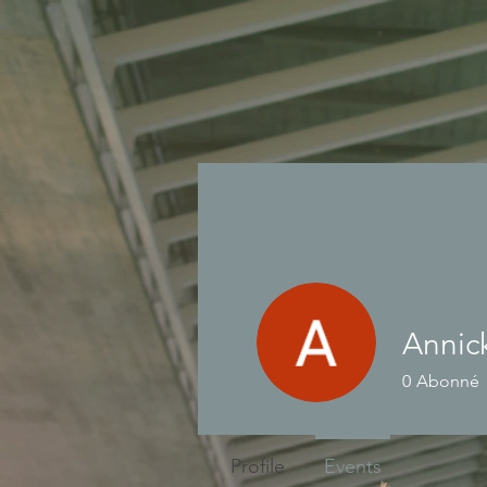
Annic
0
Abonné
Profile
Events