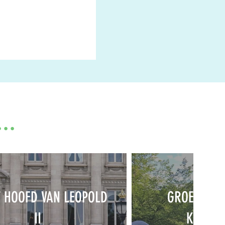
..
T HOOFD VAN LEOPOLD
GROENE JO
II
KAPITA