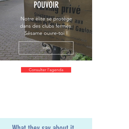
POUVOIR
Notre élite se protège
dans des clubs fermés.
Sésame ouvre-toi !
Info
Consulter l'agenda
What they say about it...