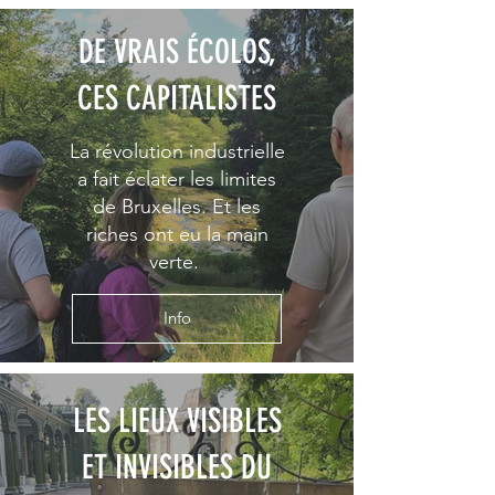
DE VRAIS ÉCOLOS,
CES CAPITALISTES
La révolution industrielle
a fait éclater les limites
de Bruxelles. Et les
riches ont eu la main
verte.
Info
LES LIEUX VISIBLES
ET INVISIBLES DU