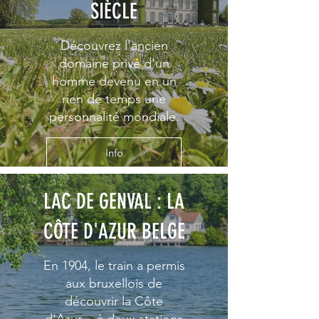
SIÈCLE
Découvrez l'ancien
domaine privé d'un
homme devenu en un
rien de temps une
personnalité mondiale.
Info
LAC DE GENVAL : LA
CÔTE D'AZUR BELGE
En 1904, le train a permis
aux bruxellois de
découvrir la Côte
d'Azur… à deux stations