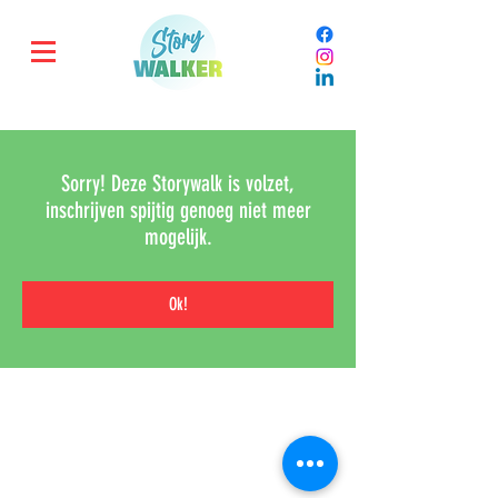
Sorry! Deze Storywalk is volzet,
inschrijven spijtig genoeg niet meer
mogelijk.
Ok!