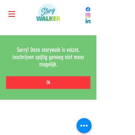
Sorry! Deze storywalk is volzet,
inschrijven spijtig genoeg niet meer
mogelijk.
Ok