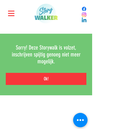
Sorry! Deze Storywalk is volzet,
inschrijven spijtig genoeg niet meer
mogelijk.
Ok!