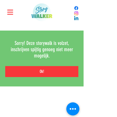
Sorry! Deze storywalk is volzet,
inschrijven spijtig genoeg niet meer
mogelijk.
Ok!