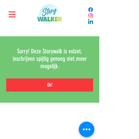
Sorry! Deze Storywalk is volzet,
inschrijven spijtig genoeg niet meer
mogelijk.
Ok!