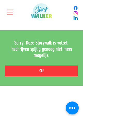
Sorry! Deze Storywalk is volzet,
inschrijven spijtig genoeg niet meer
mogelijk.
Ok!