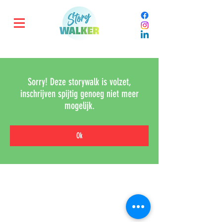
Sorry! Deze storywalk is volzet,
inschrijven spijtig genoeg niet meer
mogelijk.
Ok