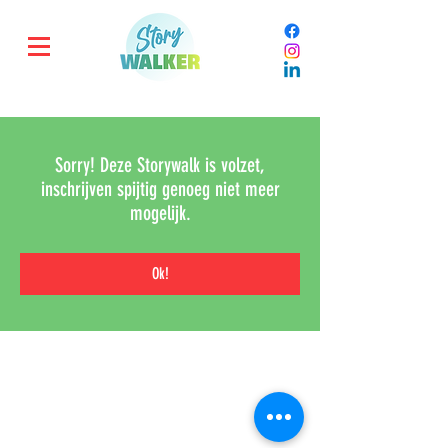
Sorry! Deze Storywalk is volzet,
inschrijven spijtig genoeg niet meer
mogelijk.
Ok!