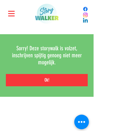
Sorry! Deze storywalk is volzet,
inschrijven spijtig genoeg niet meer
mogelijk.
Ok!